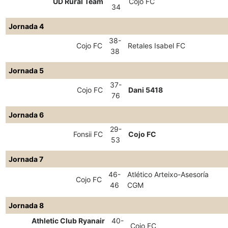
UD Rural Team
Cojo FC
34
Jornada 4
38-
Cojo FC
Retales Isabel FC
38
Jornada 5
37-
Cojo FC
Dani 5418
76
Jornada 6
29-
Fonsii FC
Cojo FC
53
Jornada 7
46-
Atlético Arteixo-Asesoría
Cojo FC
46
CGM
Jornada 8
Athletic Club Ryanair
40-
Cojo FC