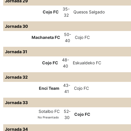
Jornada 29
35-
Cojo FC
Quesos Salgado
32
Jornada 30
50-
Machaneta FC
Cojo FC
40
Jornada 31
48-
Cojo FC
Eskualdeko FC
40
Jornada 32
43-
Enci Team
Cojo FC
41
Jornada 33
Sotalbo FC
52-
Cojo FC
30
No Presentado
Jornada 34