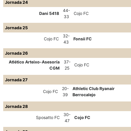
Jornada 24
44-
Dani 5418
Cojo FC
33
Jornada 25
32-
Cojo FC
Fonsii FC
43
Jornada 26
Atlético Arteixo-Asesoría
37-
Cojo FC
CGM
25
Jornada 27
20-
Athletic Club Ryanair
Cojo FC
39
Berrocalejo
Jornada 28
30-
Sposatto FC
Cojo FC
47