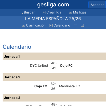
gesliga.com
Acceder
Buscar
Crear liga
Mis ligas
LA MEDIA ESPAÑOLA 25/26
Clasificación
Calendario
Calendario
Jornada 1
40-
DYC United
Cojo FC
42
Jornada 2
82-
Cojo FC
Mardineta FC
36
Jornada 3
48-