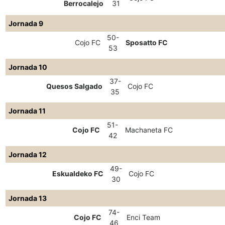
Berrocalejo
31
Jornada 9
50-
Cojo FC
Sposatto FC
53
Jornada 10
37-
Quesos Salgado
Cojo FC
35
Jornada 11
51-
Cojo FC
Machaneta FC
42
Jornada 12
49-
Eskualdeko FC
Cojo FC
30
Jornada 13
74-
Cojo FC
Enci Team
46