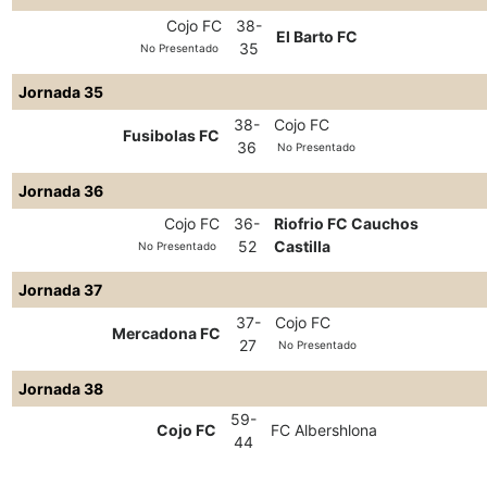
Cojo FC
38-
El Barto FC
35
No Presentado
Jornada 35
38-
Cojo FC
Fusibolas FC
36
No Presentado
Jornada 36
Cojo FC
36-
Riofrio FC Cauchos
52
Castilla
No Presentado
Jornada 37
37-
Cojo FC
Mercadona FC
27
No Presentado
Jornada 38
59-
Cojo FC
FC Albershlona
44