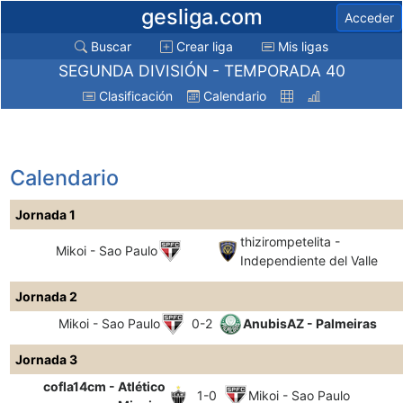
gesliga.com
Acceder
Buscar
Crear liga
Mis ligas
SEGUNDA DIVISIÓN - TEMPORADA 40
Clasificación
Calendario
Calendario
Jornada 1
thizirompetelita -
Mikoi - Sao Paulo
Independiente del Valle
Jornada 2
Mikoi - Sao Paulo
0-2
AnubisAZ - Palmeiras
Jornada 3
cofla14cm - Atlético
1-0
Mikoi - Sao Paulo