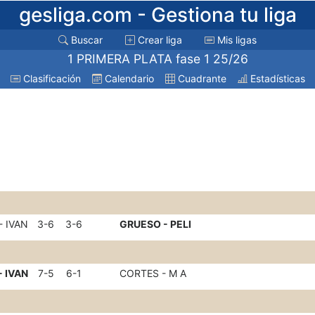
gesliga.com
- Gestiona tu liga
Buscar
Crear liga
Mis ligas
1 PRIMERA PLATA fase 1 25/26
Clasificación
Calendario
Cuadrante
Estadísticas
- IVAN
3-6
3-6
GRUESO - PELI
- IVAN
7-5
6-1
CORTES - M A