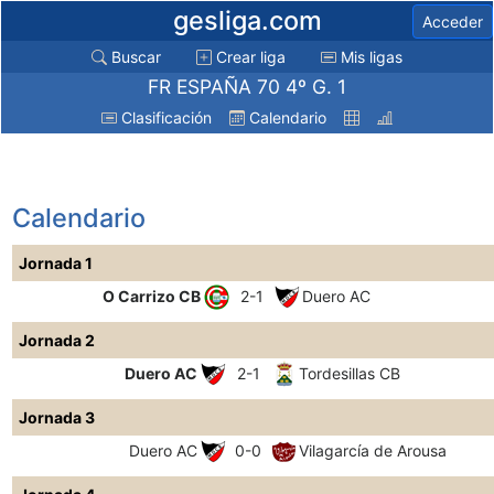
gesliga.com
Acceder
Buscar
Crear liga
Mis ligas
FR ESPAÑA 70 4º G. 1
Clasificación
Calendario
Calendario
Jornada 1
O Carrizo CB
2-1
Duero AC
Jornada 2
Duero AC
2-1
Tordesillas CB
Jornada 3
Duero AC
0-0
Vilagarcía de Arousa