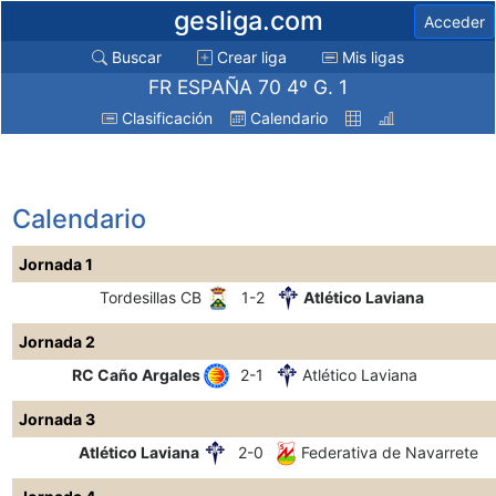
gesliga.com
Acceder
Buscar
Crear liga
Mis ligas
FR ESPAÑA 70 4º G. 1
Clasificación
Calendario
Calendario
Jornada 1
Tordesillas CB
1-2
Atlético Laviana
Jornada 2
RC Caño Argales
2-1
Atlético Laviana
Jornada 3
Atlético Laviana
2-0
Federativa de Navarrete