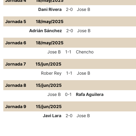
Jornada 4
18/may/2025
Dani Rivera
2-0
Jose B
Jornada 5
18/may/2025
Adrián Sánchez
2-0
Jose B
Jornada 6
18/may/2025
Jose B
1-1
Chencho
Jornada 7
15/jun/2025
Rober Rey
1-1
Jose B
Jornada 8
15/jun/2025
Jose B
0-1
Rafa Aguilera
Jornada 9
15/jun/2025
Javi Lara
2-0
Jose B